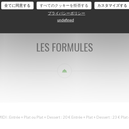
i
LES FORMULES (midi et soir)
Les entrées
Les viandes
Les po
全てに同意する
すべてのクッキーを拒否する
カスタマイズする
プライバシーポリシー
undefined
LES FORMULES
Entrée + Plat ou Plat + Dessert : 20 € Entrée + Plat + Dessert : 23 € Plat d