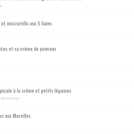
se
et mozzarella aux 5 baies
tes et sa crème de poivrons
opicale à la crème et petits légumes
e et poisson
i aux Maroilles