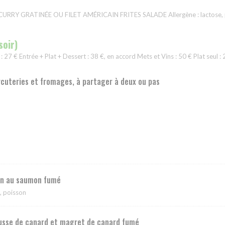
RY GRATINÉE OU FILET AMÉRICAIN FRITES SALADE Allergène : lactose, p
soir)
 : 27 € Entrée + Plat + Dessert : 38 €, en accord Mets et Vins : 50 € Plat seul : 
cuteries et fromages, à partager à deux ou pas
on au saumon fumé
e, poisson
sse de canard et magret de canard fumé