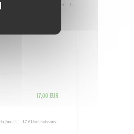
issons
Les végétariens (en plat)
Les fromages
Les Desserts
17,00 EUR
u jour seul : 17 € Hors boissons.