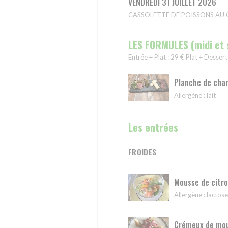
VENDREDI 31 JUILLET 2026
CASSOLETTE DE POISSONS AU CUR
LES FORMULES (midi et 
Entrée + Plat : 29 € Plat + Dessert
Planche de char
Allergène : lait
Les entrées
FROIDES
Mousse de citr
Allergène : lactos
Crémeux de mou