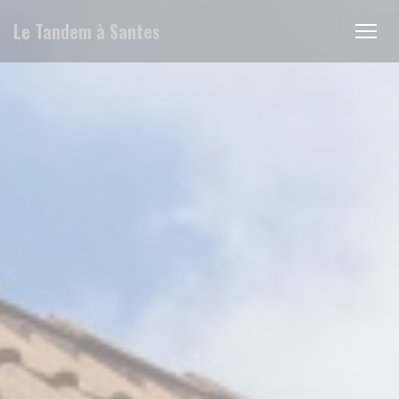
Cookie管理面板
Le Tandem à Santes