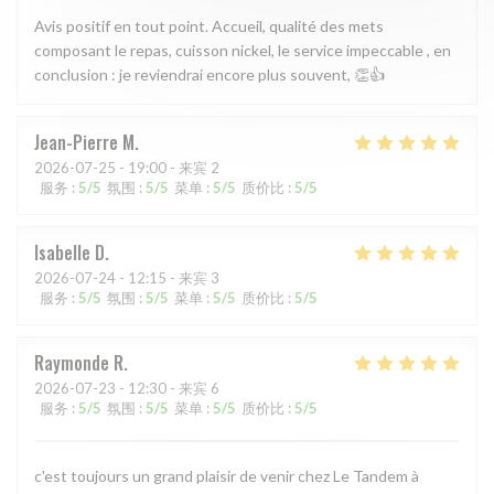
Avis positif en tout point. Accueil, qualité des mets
composant le repas, cuisson nickel, le service impeccable , en
conclusion : je reviendrai encore plus souvent, 👏👍
Jean-Pierre
M
2026-07-25
- 19:00 - 来宾 2
服务
:
5
/5
氛围
:
5
/5
菜单
:
5
/5
质价比
:
5
/5
Isabelle
D
2026-07-24
- 12:15 - 来宾 3
服务
:
5
/5
氛围
:
5
/5
菜单
:
5
/5
质价比
:
5
/5
Raymonde
R
2026-07-23
- 12:30 - 来宾 6
服务
:
5
/5
氛围
:
5
/5
菜单
:
5
/5
质价比
:
5
/5
c'est toujours un grand plaisir de venir chez Le Tandem à