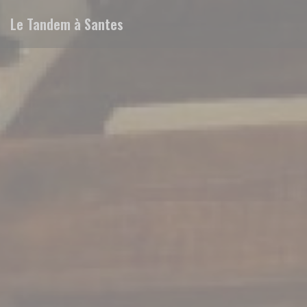
Cookie管理面板
Le Tandem à Santes