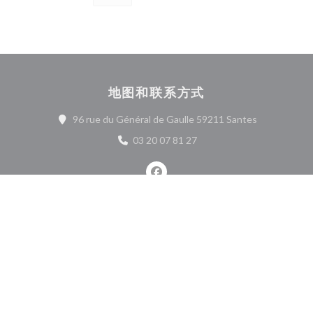
地图和联系方式
((在新窗口中
96 rue du Général de Gaulle 59211 Santes
03 20 07 81 27
Facebook ((在新窗口中打开))
联系我们
预订餐位
私有化