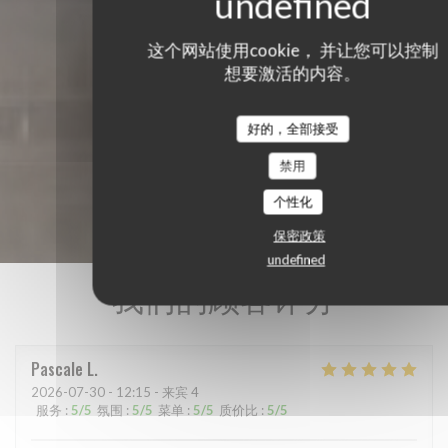
这个网站使用cookie， 并让您可以控制
想要激活的内容。
好的，全部接受
禁用
个性化
保密政策
undefined
我们的顾客评分
Pascale
L
2026-07-30
- 12:15 - 来宾 4
服务
:
5
/5
氛围
:
5
/5
菜单
:
5
/5
质价比
:
5
/5