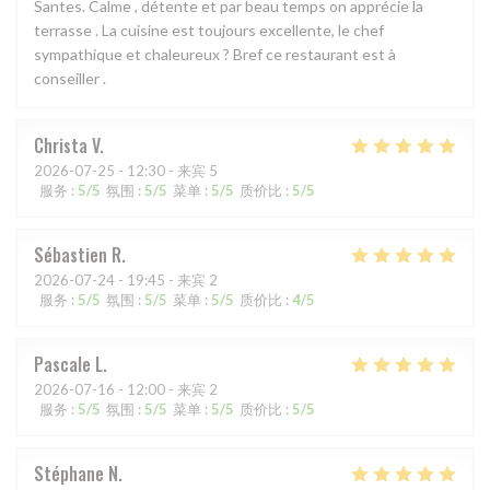
Santes. Calme , détente et par beau temps on apprécie la
terrasse . La cuisine est toujours excellente, le chef
sympathique et chaleureux ? Bref ce restaurant est à
conseiller .
Christa
V
2026-07-25
- 12:30 - 来宾 5
服务
:
5
/5
氛围
:
5
/5
菜单
:
5
/5
质价比
:
5
/5
Sébastien
R
2026-07-24
- 19:45 - 来宾 2
服务
:
5
/5
氛围
:
5
/5
菜单
:
5
/5
质价比
:
4
/5
Pascale
L
2026-07-16
- 12:00 - 来宾 2
服务
:
5
/5
氛围
:
5
/5
菜单
:
5
/5
质价比
:
5
/5
Stéphane
N