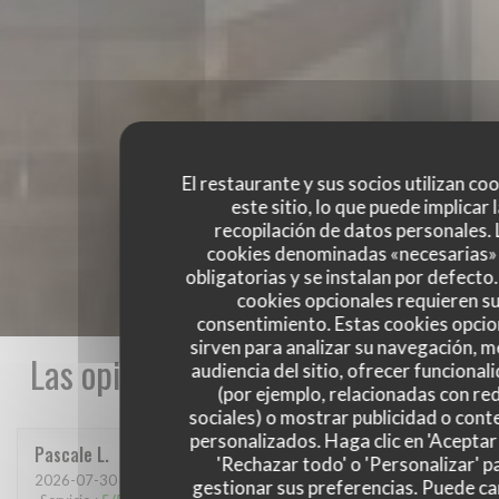
El restaurante y sus socios utilizan co
este sitio, lo que puede implicar 
recopilación de datos personales. 
cookies denominadas «necesarias»
obligatorias y se instalan por defecto
cookies opcionales requieren s
consentimiento. Estas cookies opcio
sirven para analizar su navegación, me
Las opiniones de nuestros clientes
audiencia del sitio, ofrecer funcional
(por ejemplo, relacionadas con re
sociales) o mostrar publicidad o cont
personalizados. Haga clic en 'Aceptar 
Pascale
L
'Rechazar todo' o 'Personalizar' p
2026-07-30
- 12:15 - Invitados 4
gestionar sus preferencias. Puede c