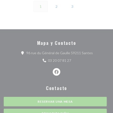
1
2
3
Mapa y Contacto
((abre en un
96 rue du Général de Gaulle 59211 Santes
03 20 07 81 27
Facebook ((abre en una nueva ve
Contacto
RESERVAR UNA MESA