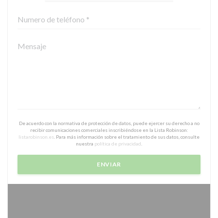
De acuerdo con la normativa de protección de datos, puede ejercer su derecho a no
recibir comunicaciones comerciales inscribiéndose en la Lista Robinson:
listarobinson.es
. Para más información sobre el tratamiento de sus datos, consulte
nuestra
política de privacidad
.