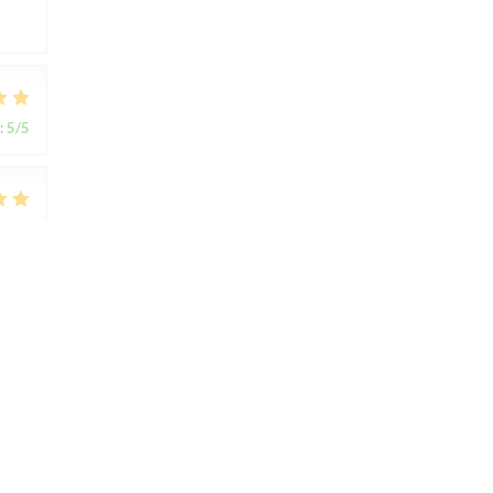
:
5
/5
:
5
/5