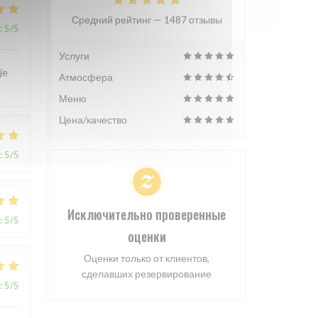
Средний рейтинг —
1487 отзывы
:
5
/5
Услуги
je
Атмосфера
Меню
Цена/качество
:
5
/5
Исключительно проверенные
:
5
/5
оценки
Оценки только от клиентов,
сделавших резервирование
:
5
/5