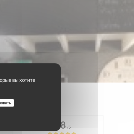
торые вы хотите
ровать
4.8
/5