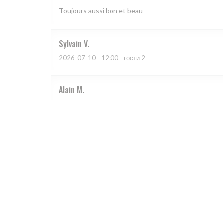
Toujours aussi bon et beau
Sylvain
V
2026-07-10
- 12:00 - гости 2
Alain
M
2026-07-07
- 12:15 - гости 3
Je le recommande, l’ensemble est très bien et agréab