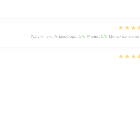
Услуги
:
5
/5
Атмосфера
:
5
/5
Меню
:
5
/5
Цена / качество
Услуги
:
5
/5
Атмосфера
:
5
/5
Меню
:
5
/5
Цена / качество
le
1
2
3