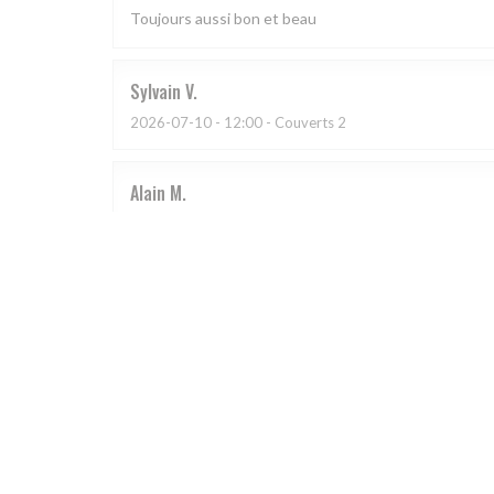
Toujours aussi bon et beau
Sylvain
V
2026-07-10
- 12:00 - Couverts 2
Alain
M
2026-07-07
- 12:15 - Couverts 3
Je le recommande, l’ensemble est très bien et agréab