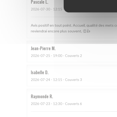
Pascale
L
2026-07-30
- 12:15 - Couverts 4
Avis positif en tout point. Accueil, qualité des mets c
reviendrai encore plus souvent, 👏👍
Jean-Pierre
M
2026-07-25
- 19:00 - Couverts 2
Isabelle
D
2026-07-24
- 12:15 - Couverts 3
Raymonde
R
2026-07-23
- 12:30 - Couverts 6