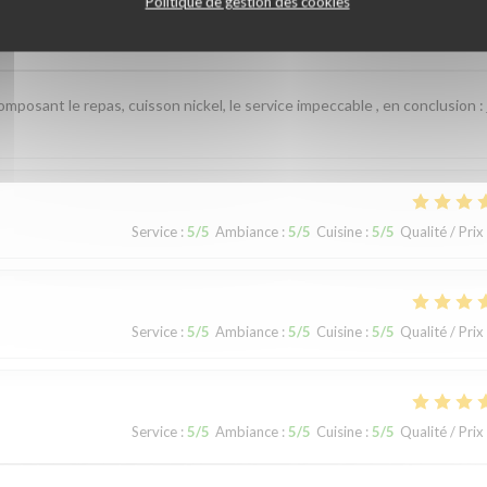
Politique de gestion des cookies
Service
:
5
/5
Ambiance
:
5
/5
Cuisine
:
5
/5
Qualité / Prix
omposant le repas, cuisson nickel, le service impeccable , en conclusion : 
Service
:
5
/5
Ambiance
:
5
/5
Cuisine
:
5
/5
Qualité / Prix
Service
:
5
/5
Ambiance
:
5
/5
Cuisine
:
5
/5
Qualité / Prix
Service
:
5
/5
Ambiance
:
5
/5
Cuisine
:
5
/5
Qualité / Prix