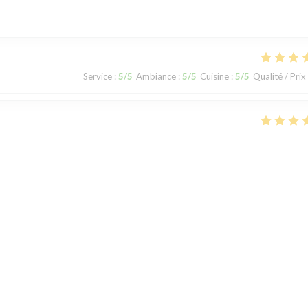
Service
:
5
/5
Ambiance
:
5
/5
Cuisine
:
5
/5
Qualité / Prix
Service
:
5
/5
Ambiance
:
5
/5
Cuisine
:
5
/5
Qualité / Prix
le
1
2
3