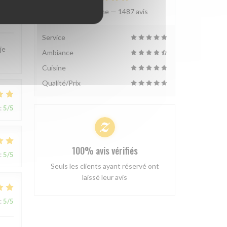
Note moyenne —
1487 avis
:
5
/5
Service
je
Ambiance
Cuisine
Qualité/Prix
:
5
/5
100% avis vérifiés
:
5
/5
Seuls les clients ayant réservé ont
laissé leur avis
:
5
/5