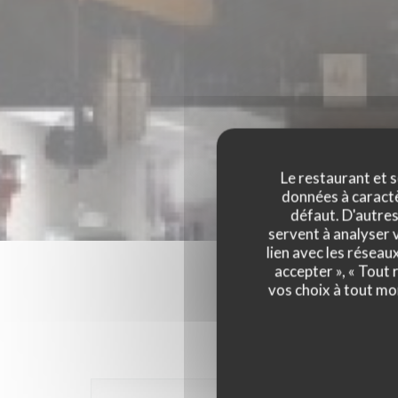
Le restaurant et s
données à caractèr
défaut. D'autres
servent à analyser v
lien avec les réseau
accepter », « Tout
vos choix à tout mo
Les a