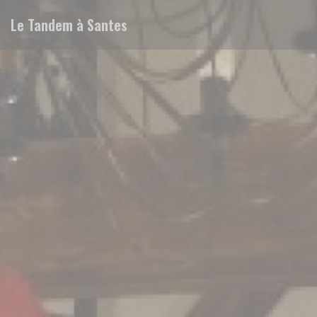
Cookie管理面板
Le Tandem à Santes