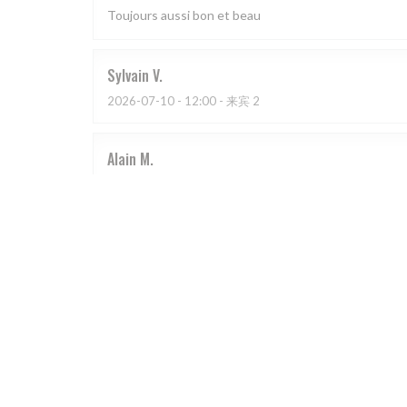
Toujours aussi bon et beau
Sylvain
V
2026-07-10
- 12:00 - 来宾 2
Alain
M
2026-07-07
- 12:15 - 来宾 3
Je le recommande, l’ensemble est très bien et agréab