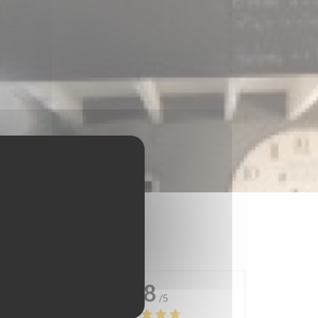
4.8
/5