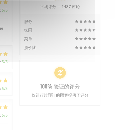
平均评分 —
1487 评论
:
5
/5
服务
je
氛围
菜单
质价比
:
5
/5
100% 验证的评分
:
5
/5
仅进行过预订的顾客提供了评分
:
5
/5