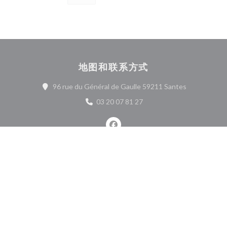
地图和联系方式
((在新窗口中
96 rue du Général de Gaulle 59211 Santes
03 20 07 81 27
Facebook ((在新窗口中打开))
联系我们
预订餐位
私有化