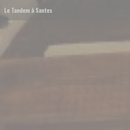
Cookie管理面板
Le Tandem à Santes