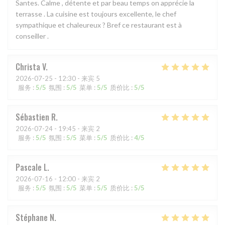
Santes. Calme , détente et par beau temps on apprécie la
terrasse . La cuisine est toujours excellente, le chef
sympathique et chaleureux ? Bref ce restaurant est à
conseiller .
Christa
V
2026-07-25
- 12:30 - 来宾 5
服务
:
5
/5
氛围
:
5
/5
菜单
:
5
/5
质价比
:
5
/5
Sébastien
R
2026-07-24
- 19:45 - 来宾 2
服务
:
5
/5
氛围
:
5
/5
菜单
:
5
/5
质价比
:
4
/5
Pascale
L
2026-07-16
- 12:00 - 来宾 2
服务
:
5
/5
氛围
:
5
/5
菜单
:
5
/5
质价比
:
5
/5
Stéphane
N