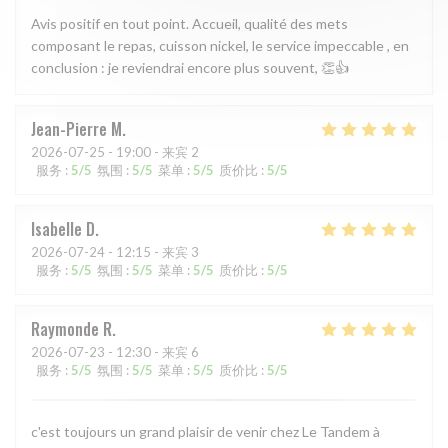
Avis positif en tout point. Accueil, qualité des mets
composant le repas, cuisson nickel, le service impeccable , en
conclusion : je reviendrai encore plus souvent, 👏👍
Jean-Pierre
M
2026-07-25
- 19:00 - 来宾 2
服务
:
5
/5
氛围
:
5
/5
菜单
:
5
/5
质价比
:
5
/5
Isabelle
D
2026-07-24
- 12:15 - 来宾 3
服务
:
5
/5
氛围
:
5
/5
菜单
:
5
/5
质价比
:
5
/5
Raymonde
R
2026-07-23
- 12:30 - 来宾 6
服务
:
5
/5
氛围
:
5
/5
菜单
:
5
/5
质价比
:
5
/5
c'est toujours un grand plaisir de venir chez Le Tandem à