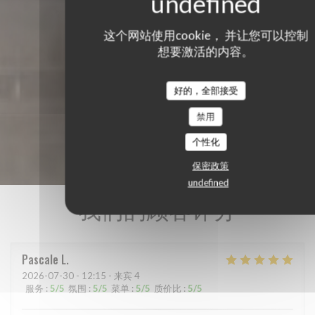
这个网站使用cookie， 并让您可以控制
想要激活的内容。
好的，全部接受
禁用
个性化
保密政策
undefined
我们的顾客评分
Pascale
L
2026-07-30
- 12:15 - 来宾 4
服务
:
5
/5
氛围
:
5
/5
菜单
:
5
/5
质价比
:
5
/5