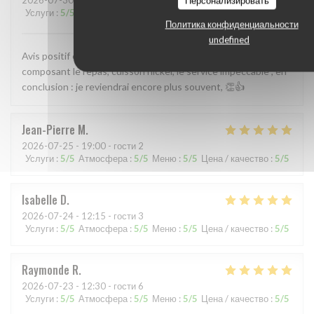
Персонализировать
Услуги
:
5
/5
Атмосфера
:
5
/5
Меню
:
5
/5
Цена / качество
:
5
/5
Политика конфиденциальности
undefined
Avis positif en tout point. Accueil, qualité des mets
composant le repas, cuisson nickel, le service impeccable , en
conclusion : je reviendrai encore plus souvent, 👏👍
Jean-Pierre
M
2026-07-25
- 19:00 - гости 2
Услуги
:
5
/5
Атмосфера
:
5
/5
Меню
:
5
/5
Цена / качество
:
5
/5
Isabelle
D
2026-07-24
- 12:15 - гости 3
Услуги
:
5
/5
Атмосфера
:
5
/5
Меню
:
5
/5
Цена / качество
:
5
/5
Raymonde
R
2026-07-23
- 12:30 - гости 6
Услуги
:
5
/5
Атмосфера
:
5
/5
Меню
:
5
/5
Цена / качество
:
5
/5