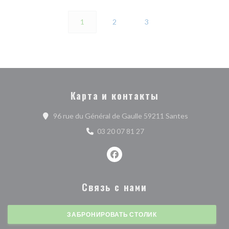
1
2
3
Карта и контакты
((открываетс
96 rue du Général de Gaulle 59211 Santes
03 20 07 81 27
Facebook ((открывается в ново
Связь с нами
ЗАБРОНИРОВАТЬ СТОЛИК