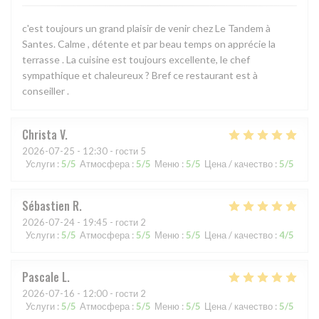
c'est toujours un grand plaisir de venir chez Le Tandem à
Santes. Calme , détente et par beau temps on apprécie la
terrasse . La cuisine est toujours excellente, le chef
sympathique et chaleureux ? Bref ce restaurant est à
conseiller .
Christa
V
2026-07-25
- 12:30 - гости 5
Услуги
:
5
/5
Атмосфера
:
5
/5
Меню
:
5
/5
Цена / качество
:
5
/5
Sébastien
R
2026-07-24
- 19:45 - гости 2
Услуги
:
5
/5
Атмосфера
:
5
/5
Меню
:
5
/5
Цена / качество
:
4
/5
Pascale
L
2026-07-16
- 12:00 - гости 2
Услуги
:
5
/5
Атмосфера
:
5
/5
Меню
:
5
/5
Цена / качество
:
5
/5