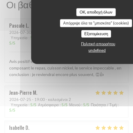
Οι βαθμολογίες πελατών μας
OK, αποδοχή όλων
Απόρριψε όλα τα "μπισκότα" (cookies)
Pascale
L
2026-07-30
- 12:15 - καλεσμένοι 4
Εξατομίκευση
Υπηρεσία
:
5
/5
Ατμόσφαιρα
:
5
/5
Μενού
:
5
/5
Ποιότητα / Τιμή
:
5
/5
Πολιτική απορρήτου
undefined
Avis positif en tout point. Accueil, qualité des mets
composant le repas, cuisson nickel, le service impeccable , en
conclusion : je reviendrai encore plus souvent, 👏👍
Jean-Pierre
M
2026-07-25
- 19:00 - καλεσμένοι 2
Υπηρεσία
:
5
/5
Ατμόσφαιρα
:
5
/5
Μενού
:
5
/5
Ποιότητα / Τιμή
:
5
/5
Isabelle
D