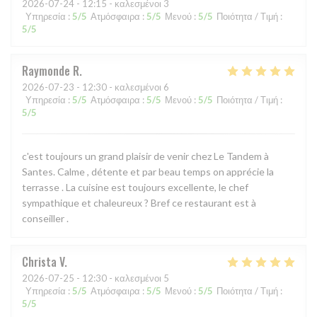
2026-07-24
- 12:15 - καλεσμένοι 3
Υπηρεσία
:
5
/5
Ατμόσφαιρα
:
5
/5
Μενού
:
5
/5
Ποιότητα / Τιμή
:
5
/5
Raymonde
R
2026-07-23
- 12:30 - καλεσμένοι 6
Υπηρεσία
:
5
/5
Ατμόσφαιρα
:
5
/5
Μενού
:
5
/5
Ποιότητα / Τιμή
:
5
/5
c'est toujours un grand plaisir de venir chez Le Tandem à
Santes. Calme , détente et par beau temps on apprécie la
terrasse . La cuisine est toujours excellente, le chef
sympathique et chaleureux ? Bref ce restaurant est à
conseiller .
Christa
V
2026-07-25
- 12:30 - καλεσμένοι 5
Υπηρεσία
:
5
/5
Ατμόσφαιρα
:
5
/5
Μενού
:
5
/5
Ποιότητα / Τιμή
:
5
/5