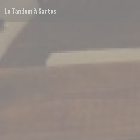
Πίνακας διαχείρισης "Μπισκότων" (Cookies)
Le Tandem à Santes