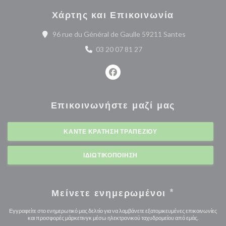
Χάρτης και Επικοινωνία
((ανοίγει σε 
96 rue du Général de Gaulle 59211 Santes
03 20 07 81 27
Facebook ((ανοίγει σε νέο παρά
Επικοινωνήστε μαζί μας
ΚΆΝΤΕ ΚΡΆΤΗΣΗ ΤΡΑΠΕΖΙΟΎ
ΙΔΙΩΤΙΚΟΠΟΊΗΣΗ
Μείνετε ενημερωμένοι
*
Εγγραφείτε στο ενημερωτικό μας δελτίο για να λαμβάνετε εξατομικευμένες επικοινωνίες
και προσφορές μάρκετινγκ μέσω ηλεκτρονικού ταχυδρομείου από εμάς.