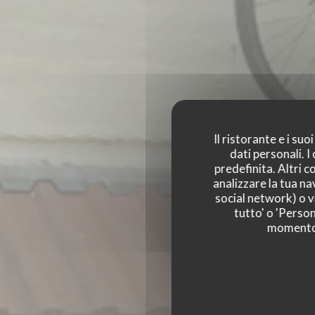
Il ristorante e i su
dati personali. 
predefinita. Altri 
analizzare la tua na
social network) o vi
LE TANDEM À SAN
tutto' o 'Person
momento c