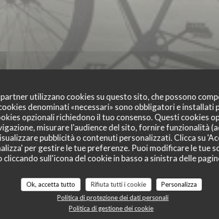
oi partner utilizzano cookies su questo sito, che possono comp
I cookies denominati «necessari» sono obbligatori e installati
cookies opzionali richiedono il tuo consenso. Questi cookies o
LE TANDEM À SANTE
vigazione, misurare l'audience del sito, fornire funzionalità (
sualizzare pubblicità o contenuti personalizzati. Clicca su 'Acc
TES
alizza' per gestire le tue preferenze. Puoi modificare le tue sc
liccando sull'icona del cookie in basso a sinistra delle pagine
RISTORANTE
|
SANTES
Ok, accetta tutto
Rifiuta tutti i cookie
Personalizza
Politica di protezione dei dati personali
PRENOTA
Politica di gestione dei cookie