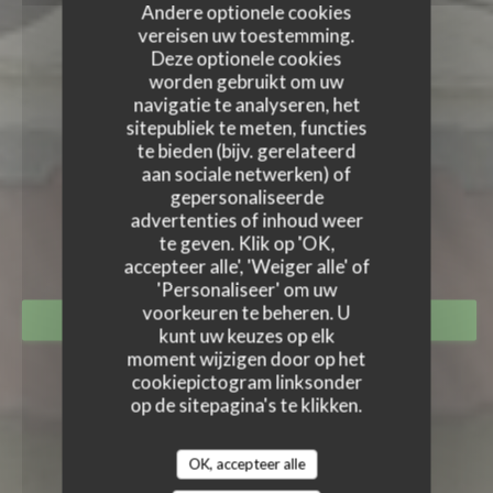
Andere optionele cookies
vereisen uw toestemming.
Deze optionele cookies
worden gebruikt om uw
navigatie te analyseren, het
sitepubliek te meten, functies
te bieden (bijv. gerelateerd
aan sociale netwerken) of
LE TANDEM À SANTES
gepersonaliseerde
LE TANDEM À SANTES
advertenties of inhoud weer
RESTAURANT
|
SANTES
te geven. Klik op 'OK,
accepteer alle', 'Weiger alle' of
'Personaliseer' om uw
voorkeuren te beheren. U
RESERVEER EEN TAFEL
kunt uw keuzes op elk
moment wijzigen door op het
cookiepictogram linksonder
op de sitepagina's te klikken.
OK, accepteer alle