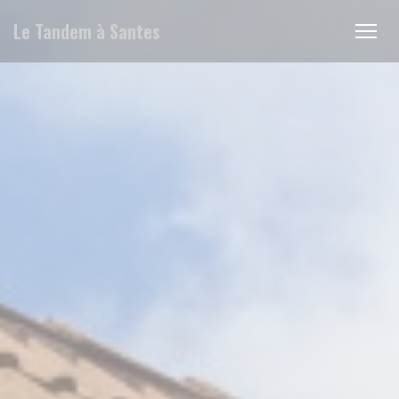
Cookies beheer paneel
Le Tandem à Santes