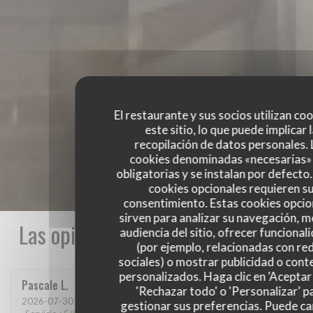
El restaurante y sus socios utilizan co
este sitio, lo que puede implicar 
recopilación de datos personales. 
cookies denominadas «necesarias»
obligatorias y se instalan por defecto
cookies opcionales requieren s
consentimiento. Estas cookies opcio
sirven para analizar su navegación, me
Las opiniones de nuestros clientes
audiencia del sitio, ofrecer funcional
(por ejemplo, relacionadas con re
sociales) o mostrar publicidad o cont
personalizados. Haga clic en 'Aceptar 
Pascale
L
'Rechazar todo' o 'Personalizar' p
2026-07-30
- 12:15 - Invitados 4
gestionar sus preferencias. Puede c