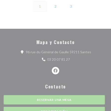
1
2
3
Mapa y Contacto
((abre en un
96 rue du Général de Gaulle 59211 Santes
03 20 07 81 27
Facebook ((abre en una nueva ve
Contacto
RESERVAR UNA MESA