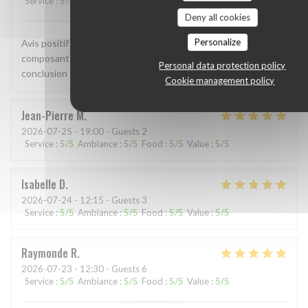
Service
:
5
/5
Ambiance
:
5
/5
Food
:
5
/5
Value
:
5
/5
Deny all cookies
Personalize
Avis positif en tout point. Accueil, qualité des mets
composant le repas, cuisson nickel, le service impeccable , en
Personal data protection policy
conclusion : je reviendrai encore plus souvent, 👏👍
Cookie management policy
Jean-Pierre
M
2026-07-25
- 19:00 - Guests 2
Service
:
5
/5
Ambiance
:
5
/5
Food
:
5
/5
Value
:
5
/5
Isabelle
D
2026-07-24
- 12:15 - Guests 3
Service
:
5
/5
Ambiance
:
5
/5
Food
:
5
/5
Value
:
5
/5
Raymonde
R
2026-07-23
- 12:30 - Guests 6
Service
:
5
/5
Ambiance
:
5
/5
Food
:
5
/5
Value
:
5
/5