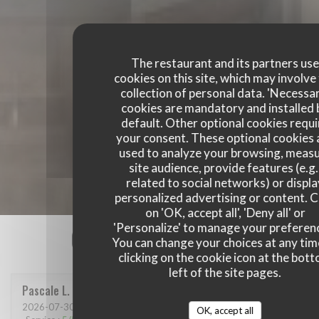
The restaurant and its partners us
cookies on this site, which may involve
collection of personal data. 'Necessa
cookies are mandatory and installed 
default. Other optional cookies requi
your consent. These optional cookies 
used to analyze your browsing, meas
site audience, provide features (e.g.
related to social networks) or displ
personalized advertising or content. C
on 'OK, accept all', 'Deny all' or
'Personalize' to manage your preferen
Our customer ratings
You can change your choices at any tim
clicking on the cookie icon at the bot
left of the site pages.
Pascale
L
2026-07-30
- 12:15 - Guests 4
OK, accept all