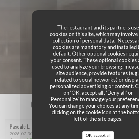
The restaurant and its partners us
cookies on this site, which may involve
collection of personal data. 'Necessa
cookies are mandatory and installed 
default. Other optional cookies requi
your consent. These optional cookies 
used to analyze your browsing, meas
site audience, provide features (e.g.
related to social networks) or displ
personalized advertising or content. C
on 'OK, accept all', 'Deny all' or
'Personalize' to manage your preferen
Our customer ratings
You can change your choices at any tim
clicking on the cookie icon at the bot
left of the site pages.
Pascale
L
2026-07-30
- 12:15 - Guests 4
OK, accept all