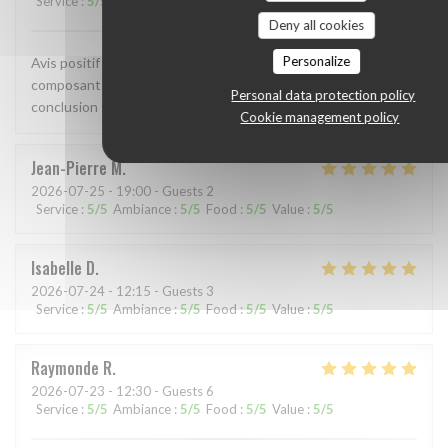
Service
:
5
/5
Ambiance
:
5
/5
Food
:
5
/5
Value
:
5
/5
Deny all cookies
Personalize
Avis positif en tout point. Accueil, qualité des mets
composant le repas, cuisson nickel, le service impeccable , en
Personal data protection policy
conclusion : je reviendrai encore plus souvent, 👏👍
Cookie management policy
Jean-Pierre
M
2026-07-25
- 19:00 - Guests 2
Service
:
5
/5
Ambiance
:
5
/5
Food
:
5
/5
Value
:
5
/5
Isabelle
D
2026-07-24
- 12:15 - Guests 3
Service
:
5
/5
Ambiance
:
5
/5
Food
:
5
/5
Value
:
5
/5
Raymonde
R
2026-07-23
- 12:30 - Guests 6
Service
:
5
/5
Ambiance
:
5
/5
Food
:
5
/5
Value
:
5
/5