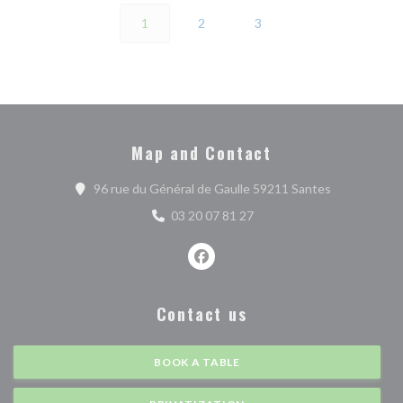
1
2
3
Map and Contact
((opens in a
96 rue du Général de Gaulle 59211 Santes
03 20 07 81 27
Facebook ((opens in a new wind
Contact us
BOOK A TABLE