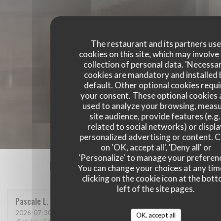
The restaurant and its partners us
cookies on this site, which may involve
collection of personal data. 'Necessa
cookies are mandatory and installed 
default. Other optional cookies requi
your consent. These optional cookies 
used to analyze your browsing, meas
site audience, provide features (e.g.
related to social networks) or displ
personalized advertising or content. C
on 'OK, accept all', 'Deny all' or
'Personalize' to manage your preferen
Our customer ratings
You can change your choices at any tim
clicking on the cookie icon at the bot
left of the site pages.
Pascale
L
2026-07-30
- 12:15 - Guests 4
OK, accept all