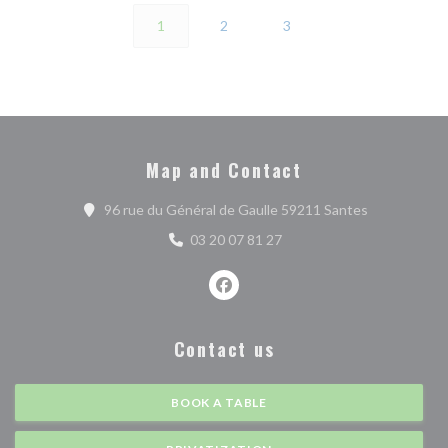
1
2
3
Map and Contact
((opens in a
96 rue du Général de Gaulle 59211 Santes
03 20 07 81 27
Facebook ((opens in a new wind
Contact us
BOOK A TABLE