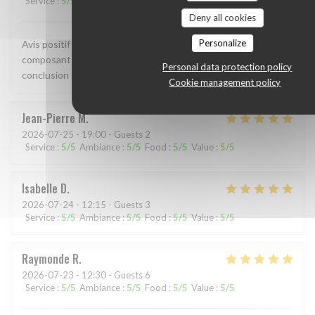
Service
:
5
/5
Ambiance
:
5
/5
Food
:
5
/5
Value
:
5
/5
Deny all cookies
Personalize
Avis positif en tout point. Accueil, qualité des mets
composant le repas, cuisson nickel, le service impeccable , en
Personal data protection policy
conclusion : je reviendrai encore plus souvent, 👏👍
Cookie management policy
Jean-Pierre
M
2026-07-25
- 19:00 - Guests 2
Service
:
5
/5
Ambiance
:
5
/5
Food
:
5
/5
Value
:
5
/5
Isabelle
D
2026-07-24
- 12:15 - Guests 3
Service
:
5
/5
Ambiance
:
5
/5
Food
:
5
/5
Value
:
5
/5
Raymonde
R
2026-07-23
- 12:30 - Guests 6
Service
:
5
/5
Ambiance
:
5
/5
Food
:
5
/5
Value
:
5
/5