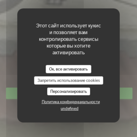
Этот сайт использует кукис
и позволяет вам
контролировать сервисы
которые вы хотите
активировать
LE TANDEM À SANTES
LE TANDEM À SANTES
Ок, все активировать
РЕСТОРАН
|
SANTES
Запретить использование cookies
Персонализировать
ЗАБРОНИРОВАТЬ СТОЛИК
Политика конфиденциальности
undefined