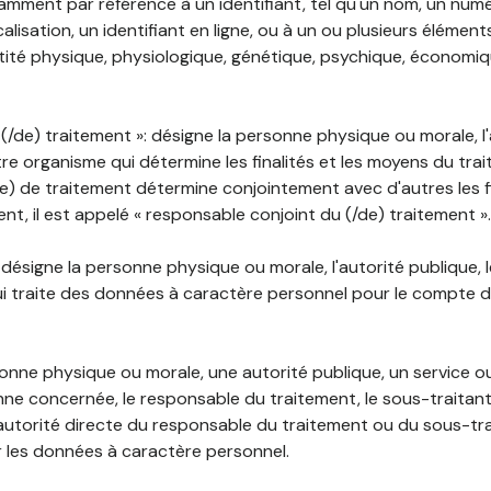
mment par référence à un identifiant, tel qu'un nom, un numér
lisation, un identifiant en ligne, ou à un ou plusieurs élément
tité physique, physiologique, génétique, psychique, économiqu
(/de) traitement »: désigne la personne physique ou morale, l'
tre organisme qui détermine les finalités et les moyens du tra
) de traitement détermine conjointement avec d'autres les fin
t, il est appelé « responsable conjoint du (/de) traitement ».
: désigne la personne physique ou morale, l'autorité publique, 
i traite des données à caractère personnel pour le compte 
rsonne physique ou morale, une autorité publique, un service 
nne concernée, le responsable du traitement, le sous-traitan
'autorité directe du responsable du traitement ou du sous-tra
r les données à caractère personnel.