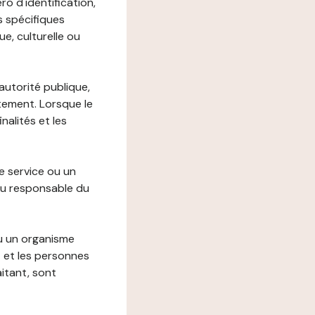
o d'identification,
s spécifiques
e, culturelle ou
autorité publique,
itement. Lorsque le
alités et les
le service ou un
du responsable du
ou un organisme
t et les personnes
itant, sont