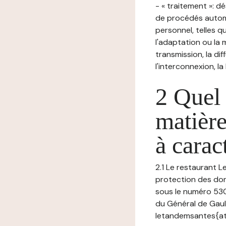
- « traitement »: 
de procédés autom
personnel, telles qu
l'adaptation ou la m
transmission, la di
l'interconnexion, la
2 Quel 
matière
à carac
2.1 Le restaurant L
protection des don
sous le numéro 53
du Général de Gaul
letandemsantes{at