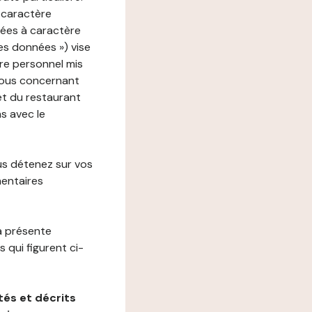
 caractère
nées à caractère
des données ») vise
re personnel mis
vous concernant
net du restaurant
ns avec le
us détenez sur vos
mentaires
a présente
 qui figurent ci-
és et décrits