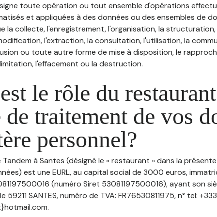
désigne toute opération ou tout ensemble d'opérations effectu
atisés et appliquées à des données ou des ensembles de do
e la collecte, l'enregistrement, l'organisation, la structuration
odification, l'extraction, la consultation, l'utilisation, la com
ffusion ou toute autre forme de mise à disposition, le rappro
 limitation, l'effacement ou la destruction.
est le rôle du restaurant
 de traitement de vos 
tère personnel?
e Tandem à Santes (désigné le « restaurant » dans la présente
nées) est une EURL, au capital social de 3000 euros, immatri
081197500016 (numéro Siret 53081197500016), ayant son sièg
le 59211 SANTES, numéro de TVA: FR76530811975, n° tel: +333
}hotmail.com.