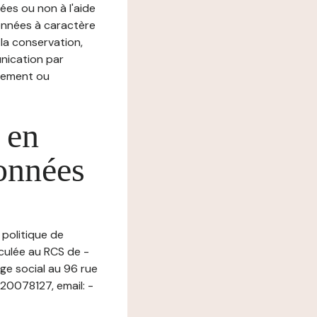
ées ou non à l'aide
nnées à caractère
, la conservation,
munication par
chement ou
 en
données
 politique de
culée au RCS de -
e social au 96 rue
20078127, email: -