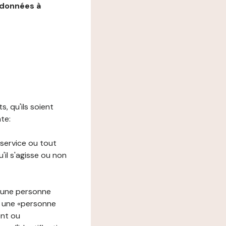
 données à
s, qu'ils soient
nte:
 service ou tout
il s'agisse ou non
à une personne
re une «personne
ent ou