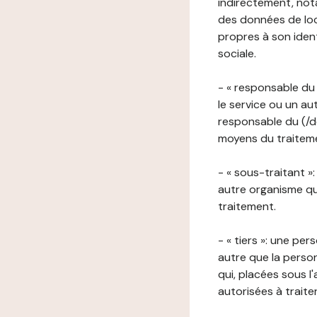
indirectement, nota
des données de loca
propres à son iden
sociale.
- « responsable du 
le service ou un au
responsable du (/de
moyens du traitemen
- « sous-traitant »
autre organisme qu
traitement.
- « tiers »: une pe
autre que la perso
qui, placées sous l
autorisées à traite