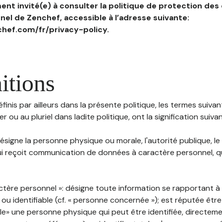
nt invité(e) à consulter la politique de protection des
el de Zenchef, accessible à l’adresse suivante:
hef.com/fr/privacy-policy.
itions
inis par ailleurs dans la présente politique, les termes suivant
r ou au pluriel dans ladite politique, ont la signification suiva
 désigne la personne physique ou morale, l'autorité publique, le
i reçoit communication de données à caractère personnel, qu'
ctère personnel »: désigne toute information se rapportant 
 ou identifiable (cf. « personne concernée »); est réputée êt
ble» une personne physique qui peut être identifiée, directem