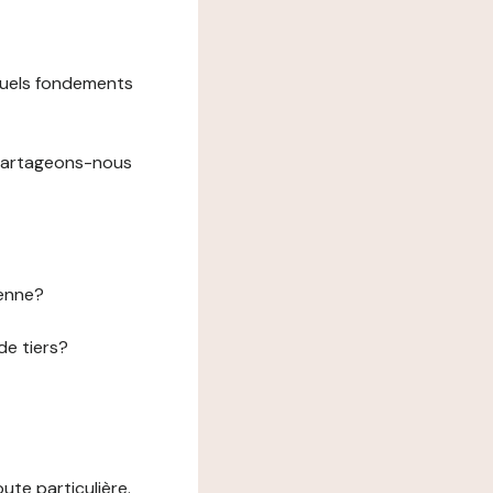
 quels fondements
 partageons-nous
éenne?
de tiers?
te particulière.