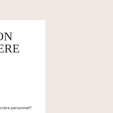
ON
ERE
actère personnel?