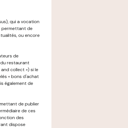
ssus), qui a vocation
ons permettant de
ctualités, ou encore
ateurs de
 du restaurant
nd collect ») si le
lés « bons d'achat
ais également de
rmettant de publier
termédiaire de ces
fonction des
urant dispose