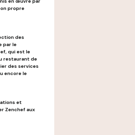
mis en œuvre par
son propre
ection des
 par le
f, qui est le
au restaurant de
ier des services
ou encore le
gations et
ter Zenchef aux