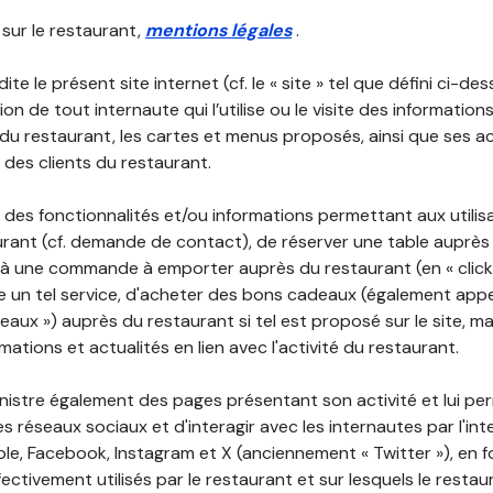
 sur le restaurant,
mentions légales
.
ite le présent site internet (cf. le « site » tel que défini ci-de
ion de tout internaute qui l’utilise ou le visite des informati
é du restaurant, les cartes et menus proposés, ainsi que ses a
r des clients du restaurant.
 des fonctionnalités et/ou informations permettant aux utilis
urant (cf. demande de contact), de réserver une table auprès
à une commande à emporter auprès du restaurant (en « click a
 un tel service, d'acheter des bons cadeaux (également appe
aux ») auprès du restaurant si tel est proposé sur le site, m
mations et actualités en lien avec l'activité du restaurant.
nistre également des pages présentant son activité et lui pe
s réseaux sociaux et d'interagir avec les internautes par l'in
le, Facebook, Instagram et X (anciennement « Twitter »), en 
ectivement utilisés par le restaurant et sur lesquels le resta