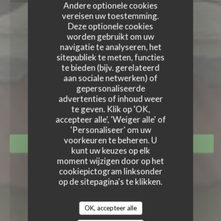
Andere optionele cookies
vereisen uw toestemming.
Deze optionele cookies
worden gebruikt om uw
navigatie te analyseren, het
sitepubliek te meten, functies
te bieden (bijv. gerelateerd
aan sociale netwerken) of
LE TANDEM À SANTES
gepersonaliseerde
LE TANDEM À SANTES
advertenties of inhoud weer
RESTAURANT
|
SANTES
te geven. Klik op 'OK,
accepteer alle', 'Weiger alle' of
'Personaliseer' om uw
voorkeuren te beheren. U
RESERVEER EEN TAFEL
kunt uw keuzes op elk
moment wijzigen door op het
cookiepictogram linksonder
op de sitepagina's te klikken.
OK, accepteer alle