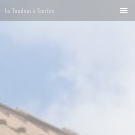
Cookies beheer paneel
Le Tandem à Santes