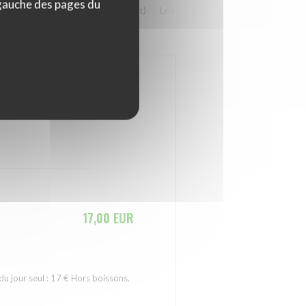
 gauche des pages du
issons
Les végétariens (en plat)
Les fromages
Les Desserts
17,00 EUR
u jour seul : 17 € Hors boissons.