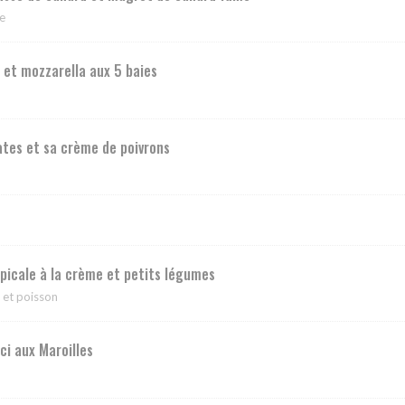
se
et mozzarella aux 5 baies
tes et sa crème de poivrons
opicale à la crème et petits légumes
e et poisson
i aux Maroilles