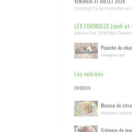
VENDREDI 31 JUILLET 2026
CASSOLETTE DE POISSONS AU CUR
LES FORMULES (midi et 
Entrée + Plat : 29 € Plat + Dessert
Planche de char
Allergène : lait
Les entrées
FROIDES
Mousse de citr
Allergène : lactos
Crémeux de mou