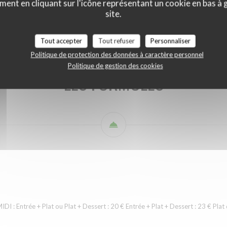
ment en cliquant sur l'icône représentant un cookie en bas à
i
LES FORMULES (midi et soir)
Les entrées
Les viandes
Les po
site.
Tout accepter
Tout refuser
Personnaliser
Politique de protection des données à caractère personnel
Politique de gestion des cookies
LES FORMULES
Entrée + Plat ou Plat + Dessert : 20 € Entrée + Plat + Dessert : 23 € Plat d