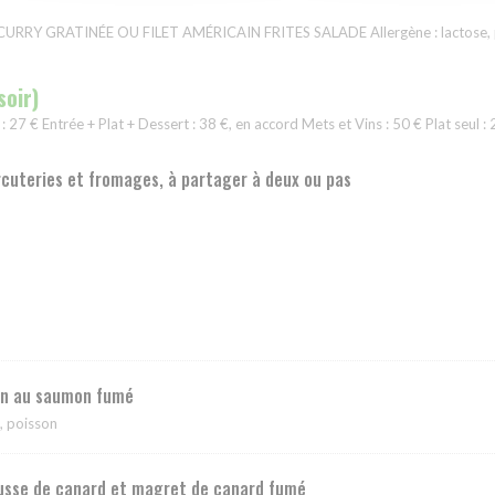
RY GRATINÉE OU FILET AMÉRICAIN FRITES SALADE Allergène : lactose, p
soir)
 : 27 € Entrée + Plat + Dessert : 38 €, en accord Mets et Vins : 50 € Plat seul : 
cuteries et fromages, à partager à deux ou pas
on au saumon fumé
e, poisson
sse de canard et magret de canard fumé