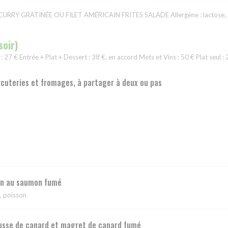
RY GRATINÉE OU FILET AMÉRICAIN FRITES SALADE Allergène : lactose, p
soir)
 : 27 € Entrée + Plat + Dessert : 38 €, en accord Mets et Vins : 50 € Plat seul : 
cuteries et fromages, à partager à deux ou pas
on au saumon fumé
e, poisson
sse de canard et magret de canard fumé