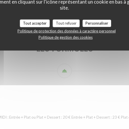
ment en cliquant sur l'icône représentant un cookie en bas à
i
LES FORMULES (midi et soir)
Les entrées
Les viandes
Les po
site.
Tout accepter
Tout refuser
Personnaliser
Politique de protection des données à caractère personnel
Politique de gestion des cookies
LES FORMULES
Entrée + Plat ou Plat + Dessert : 20 € Entrée + Plat + Dessert : 23 € Plat d