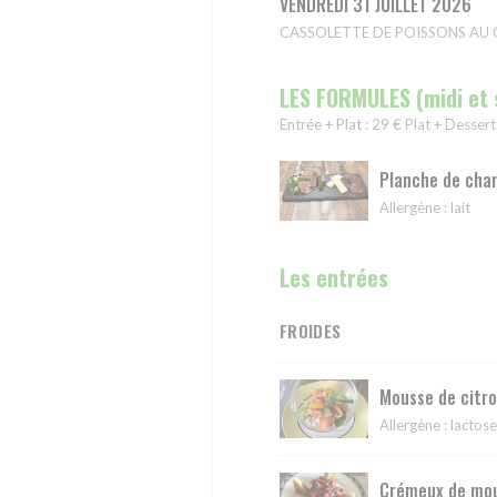
VENDREDI 31 JUILLET 2026
CASSOLETTE DE POISSONS AU CUR
LES FORMULES (midi et 
Entrée + Plat : 29 € Plat + Dessert
Planche de char
Allergène : lait
Les entrées
FROIDES
Mousse de citr
Allergène : lactos
Crémeux de mou