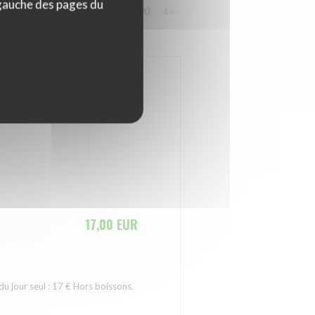
 gauche des pages du
issons
Les végétariens (en plat)
Les fromages
Les Desserts
17,00 EUR
u jour seul : 17 € Hors boissons.