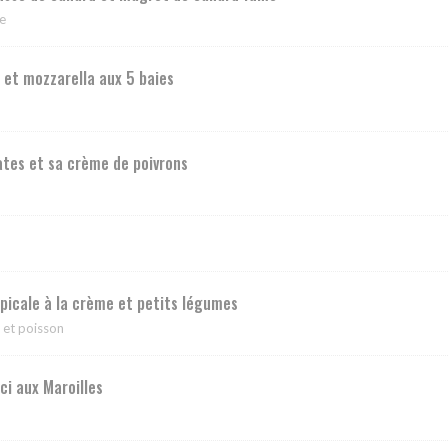
se
et mozzarella aux 5 baies
tes et sa crème de poivrons
opicale à la crème et petits légumes
e et poisson
i aux Maroilles