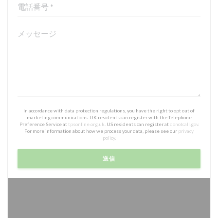
In accordance with data protection regulations, you have the right to opt out of
marketing communications. UK residents can register with the Telephone
Preference Service at
tpsonline.org.uk
. US residents can register at
donotcall.gov
.
For more information about how we process your data, please see our
privacy
policy
.