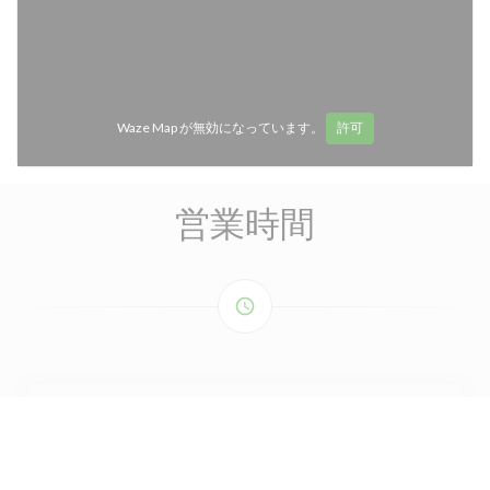
Waze Map が無効になっています。
許可
営業時間
access_time
月曜日
閉じています