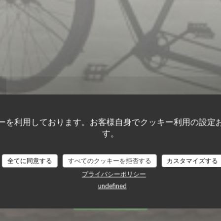
ーを利用しております。お客様自身でクッキー利用の設定
LE TANDEM À SANTE
す。
TES
全てに同意する
すべてのクッキーを拒否する
カスタマイズする
レストラン
|
SANTES
プライバシーポリシー
undefined
予約