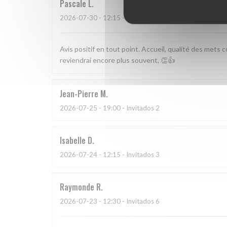
Pascale
L
2026-07-30
- 12:15 - Invitados 4
Avis positif en tout point. Accueil, qualité des mets c
reviendrai encore plus souvent, 👏👍
Jean-Pierre
M
2026-07-25
- 19:00 - Invitados 2
Isabelle
D
2026-07-24
- 12:15 - Invitados 3
Raymonde
R
2026-07-23
- 12:30 - Invitados 6