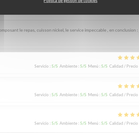
Política de gestión de cookies
Servicio
:
5
/5
Ambiente
:
5
/5
Menú
:
5
/5
Calidad / Precio
omposant le repas, cuisson nickel, le service impeccable , en conclusion : 
Servicio
:
5
/5
Ambiente
:
5
/5
Menú
:
5
/5
Calidad / Precio
Servicio
:
5
/5
Ambiente
:
5
/5
Menú
:
5
/5
Calidad / Precio
Servicio
:
5
/5
Ambiente
:
5
/5
Menú
:
5
/5
Calidad / Precio