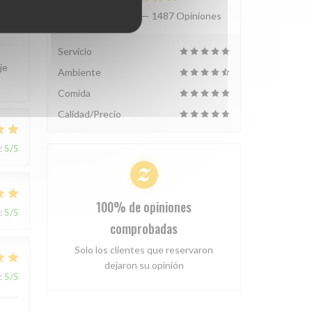
Valoración media —
1487 Opiniones
:
5
/5
Servicio
je
Ambiente
Comida
Calidad/Precio
:
5
/5
100% de opiniones
:
5
/5
comprobadas
Solo los clientes que reservaron
dejaron su opinión
:
5
/5