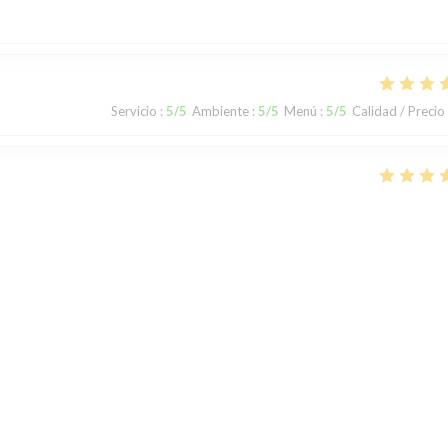
Servicio
:
5
/5
Ambiente
:
5
/5
Menú
:
5
/5
Calidad / Precio
Servicio
:
5
/5
Ambiente
:
5
/5
Menú
:
5
/5
Calidad / Precio
le
1
2
3