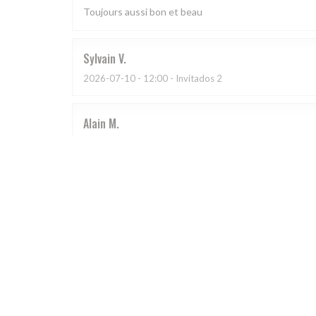
Toujours aussi bon et beau
Sylvain
V
2026-07-10
- 12:00 - Invitados 2
Alain
M
2026-07-07
- 12:15 - Invitados 3
Je le recommande, l’ensemble est très bien et agréab