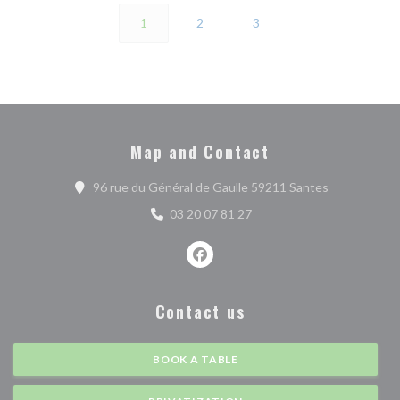
1
2
3
Map and Contact
((opens in a
96 rue du Général de Gaulle 59211 Santes
03 20 07 81 27
Facebook ((opens in a new wind
Contact us
BOOK A TABLE