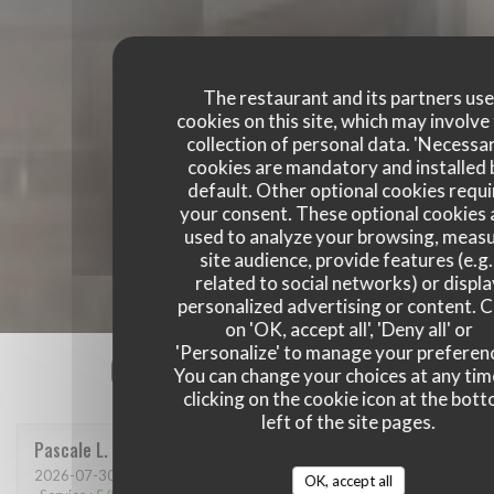
The restaurant and its partners us
cookies on this site, which may involve
collection of personal data. 'Necessa
cookies are mandatory and installed 
default. Other optional cookies requi
your consent. These optional cookies 
used to analyze your browsing, meas
site audience, provide features (e.g.
related to social networks) or displ
personalized advertising or content. C
on 'OK, accept all', 'Deny all' or
'Personalize' to manage your preferen
Our customer ratings
You can change your choices at any tim
clicking on the cookie icon at the bot
left of the site pages.
Pascale
L
2026-07-30
- 12:15 - Guests 4
OK, accept all