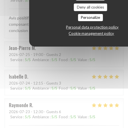
Service
:
5
/5
Ambiance
:
5
/5
Food
:
5
/5
Value
:
5
/5
Deny all cookies
Personalize
Avis positif en tout point. Accueil, qualité des mets
composant le repas, cuisson nickel, le service impeccable , en
Personal data protection policy
conclusion : je reviendrai encore plus souvent, 👏👍
Cookie management policy
Jean-Pierre
M
2026-07-25
- 19:00 - Guests 2
Service
:
5
/5
Ambiance
:
5
/5
Food
:
5
/5
Value
:
5
/5
Isabelle
D
2026-07-24
- 12:15 - Guests 3
Service
:
5
/5
Ambiance
:
5
/5
Food
:
5
/5
Value
:
5
/5
Raymonde
R
2026-07-23
- 12:30 - Guests 6
Service
:
5
/5
Ambiance
:
5
/5
Food
:
5
/5
Value
:
5
/5