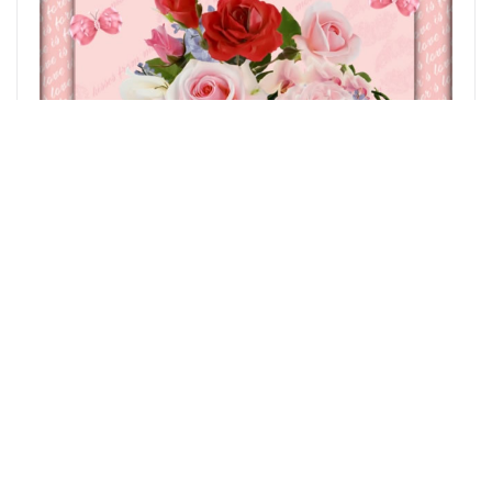
AM 31.05.2026 VON 12:00 UHR BIS 14:00 UHR PREIS :
€44.00
PREIS : €44.00
((ÖFFNET EIN NEUES F
MEHR INFORMATIONEN
Facebook ((öffnet ein neues Fenster))