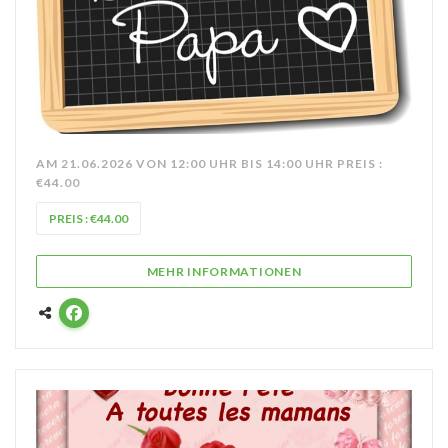
AM 21.06.2026 VON 12:00 UHR BIS 14:00 UHR PREIS :
€44.00
PREIS : €44.00
((ÖFFNET EIN NEUES F
MEHR INFORMATIONEN
Facebook ((öffnet ein neues Fenster))